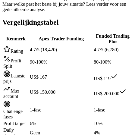
Maar welke past het beste bij jouw situatie? Lees verder voor een
gedetailleerde analyse.
Vergelijkingstabel
Funded Trading
Kenmerk
Apex Trader Funding
Plus
4.7/5 (18,420)
4.7/5 (6,780)
Rating
Profit
90-100%
80-100%
Split
Laagste
US$ 167
US$ 119
prijs
Max
US$ 150.000
US$ 200.000
account
1-fase
1-fase
Challenge
fases
Profit target
6%
10%
Daily
Geen
4%