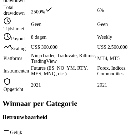
drawdown
Total
6%
2500%
drawdown
Geen
Geen
Tijdslimiet
8 dagen
Weekly
Payout
US$ 300.000
US$ 2.500.000
Scaling
NinjaTrader, Tradovate, Rithmic,
Platforms
MT4, MT5
TradingView
Futures (ES, NQ, YM, RTY,
Forex, Indices,
Instrumenten
MES, MNQ, etc.)
Commodities
2021
2021
Opgericht
Winnaar per Categorie
Betrouwbaarheid
Gelijk