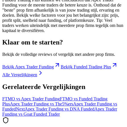
Funding voor de meeste traders de betere keuze is. Onthoud dat de
"beste" prop firm afhankelijk is van jouw trading stijl, ervaring en
doelen. Bekijk welke factoren voor jou het belangrijkst zijn: prijs,
profit split, snelheid naar funding, of platformkeuze. Tip: Veel
traders werken uiteindelijk met meerdere prop firms tegelijk om hun
kapitaal te diversifiëren.
Klaar om te starten?
Bekijk de volledige reviews of vergelijk met andere prop firms.
Bekijk
Apex Trader Funding
Bekijk
Funded Trading Plus
Alle Vergelijkingen
Gerelateerde Vergelijkingen
FTMO
vs
Apex Trader Funding
FTMO
vs
Funded Trading
Plus
Apex Trader Funding
vs
The5%ers
Apex Trader Funding
vs
FundedNext
Apex Trader Funding
vs
DNA Funded
Apex Trader
Funding
vs
Goat Funded Trader