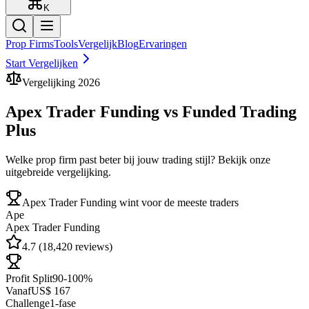
K
Prop Firms
Tools
Vergelijk
Blog
Ervaringen
Start Vergelijken
Vergelijking
2026
Apex Trader Funding
vs
Funded Trading
Plus
Welke prop firm past beter bij jouw trading stijl? Bekijk onze
uitgebreide vergelijking.
Apex Trader Funding
wint voor de meeste traders
Ape
Apex Trader Funding
4.7
(
18,420
reviews)
Profit Split
90-100%
Vanaf
US$ 167
Challenge
1
-fase