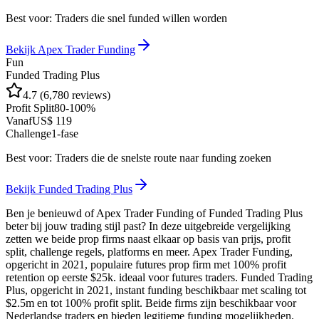
Best voor:
Traders die snel funded willen worden
Bekijk
Apex Trader Funding
Fun
Funded Trading Plus
4.7
(
6,780
reviews)
Profit Split
80-100%
Vanaf
US$ 119
Challenge
1
-fase
Best voor:
Traders die de snelste route naar funding zoeken
Bekijk
Funded Trading Plus
Ben je benieuwd of Apex Trader Funding of Funded Trading Plus
beter bij jouw trading stijl past? In deze uitgebreide vergelijking
zetten we beide prop firms naast elkaar op basis van prijs, profit
split, challenge regels, platforms en meer. Apex Trader Funding,
opgericht in 2021, populaire futures prop firm met 100% profit
retention op eerste $25k. ideaal voor futures traders. Funded Trading
Plus, opgericht in 2021, instant funding beschikbaar met scaling tot
$2.5m en tot 100% profit split. Beide firms zijn beschikbaar voor
Nederlandse traders en bieden legitieme funding mogelijkheden.