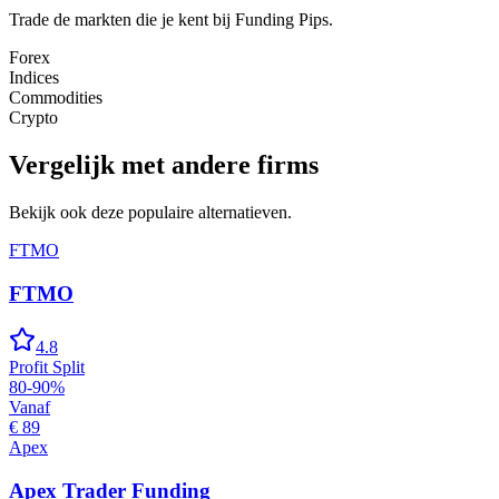
Trade de markten die je kent bij
Funding Pips
.
Forex
Indices
Commodities
Crypto
Vergelijk met andere firms
Bekijk ook deze populaire alternatieven.
FTMO
FTMO
4.8
Profit Split
80-90%
Vanaf
€ 89
Apex
Apex Trader Funding