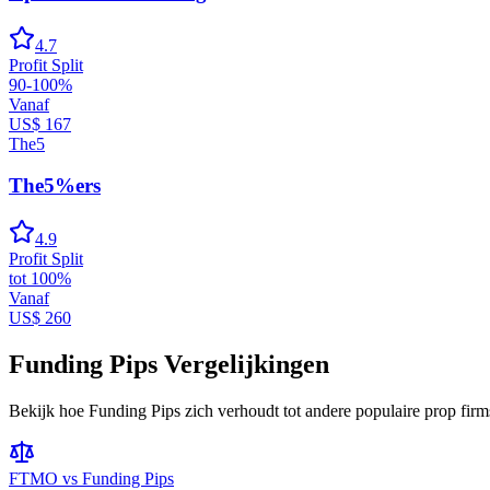
4.7
Profit Split
90-100%
Vanaf
US$ 167
The5
The5%ers
4.9
Profit Split
tot 100%
Vanaf
US$ 260
Funding Pips
Vergelijkingen
Bekijk hoe
Funding Pips
zich verhoudt tot andere populaire prop firm
FTMO
vs
Funding Pips