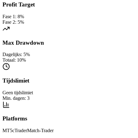
Profit Target
Fase
1
:
8
%
Fase
2
:
5
%
Max Drawdown
Dagelijks:
5
%
Totaal:
10
%
Tijdslimiet
Geen tijdslimiet
Min. dagen:
3
Platforms
MT5
cTrader
Match-Trader