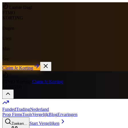
Laatste Dag!
FTMO
KORTING
Dagen
Uren
Min
Sec
Claim Je Korting
FTMO Korting
•
Claim Je Korting
1
d
:
5
h
:
51
m
Funded
Trading
Nederland
Prop Firms
Tools
Vergelijk
Blog
Ervaringen
Start Vergelijken
Zoeken...