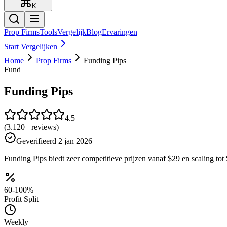
K
Prop Firms
Tools
Vergelijk
Blog
Ervaringen
Start Vergelijken
Home
Prop Firms
Funding Pips
Fund
Funding Pips
4.5
(
3.120
+ reviews)
Geverifieerd
2 jan 2026
Funding Pips biedt zeer competitieve prijzen vanaf $29 en scaling tot 
60-100%
Profit Split
Weekly