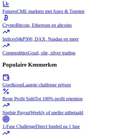
Futures
CME markten met Apex & Topstep
Crypto
Bitcoin, Ethereum en altcoins
Indices
S&P500, DAX, Nasdaq en meer
Commodities
Goud, olie, zilver trading
Populaire Kenmerken
Goedkoop
Laagste challenge prijzen
Beste Profit Split
Tot 100% profit retention
Snelste Payout
Weekly of sneller uitbetaald
1-Fase Challenge
Direct funded na 1 fase