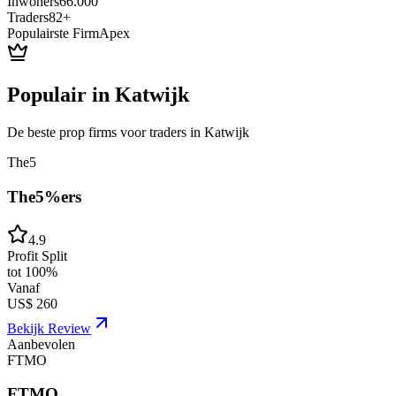
Inwoners
66.000
Traders
82
+
Populairste Firm
Apex
Populair in
Katwijk
De beste prop firms voor traders in
Katwijk
The5
The5%ers
4.9
Profit Split
tot 100%
Vanaf
US$ 260
Bekijk Review
Aanbevolen
FTMO
FTMO