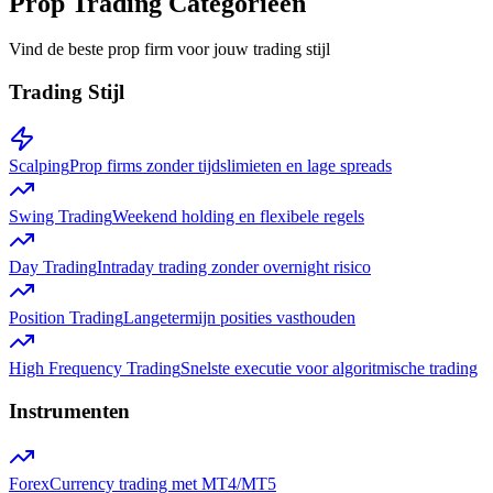
Prop Trading Categorieën
Vind de beste prop firm voor jouw trading stijl
Trading Stijl
Scalping
Prop firms zonder tijdslimieten en lage spreads
Swing Trading
Weekend holding en flexibele regels
Day Trading
Intraday trading zonder overnight risico
Position Trading
Langetermijn posities vasthouden
High Frequency Trading
Snelste executie voor algoritmische trading
Instrumenten
Forex
Currency trading met MT4/MT5