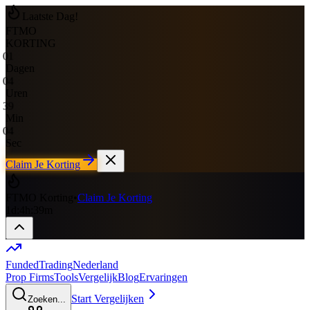
Laatste Dag!
FTMO
KORTING
01
Dagen
04
Uren
39
Min
04
Sec
Claim Je Korting
FTMO Korting
•
Claim Je Korting
1
d
:
4
h
:
39
m
Funded
Trading
Nederland
Prop Firms
Tools
Vergelijk
Blog
Ervaringen
Start Vergelijken
Zoeken...